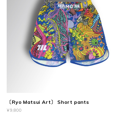
〔Ryo Matsui Art〕 Short pants
¥9,800